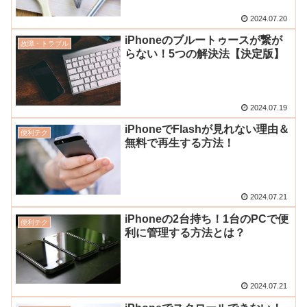
2024.07.20
iPhoneのブルートゥースが繋が
故障・トラブル
らない！5つの解決法【決定版】
2024.07.19
iPhoneでFlashが見れない理由＆
便利テク
無料で再生する方法！
2024.07.21
iPhoneの2台持ち！1台のPCで便
便利テク
利に管理する方法とは？
2024.07.21