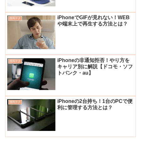
iPhoneでGIFが見れない！WEB
便利テク
や端末上で再生する方法とは？
iPhoneの非通知拒否！やり方を
便利テク
キャリア別に解説【ドコモ・ソフ
トバンク・au】
iPhoneの2台持ち！1台のPCで便
便利テク
利に管理する方法とは？