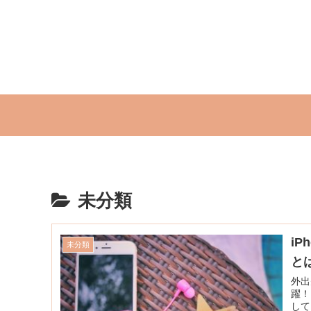
未分類
i
未分類
と
外出
躍！
して