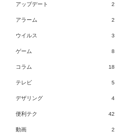
アップデート
2
アラーム
2
ウイルス
3
ゲーム
8
コラム
18
テレビ
5
デザリング
4
便利テク
42
動画
2