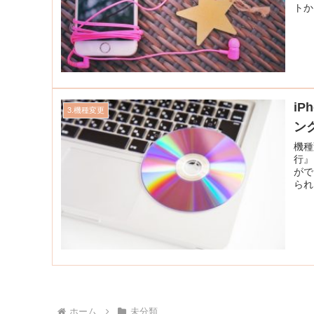
トか
i
3.機種変更
ン
機種
行』
がで
られ
ホーム
未分類