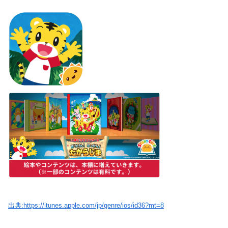
出典:https://itunes.apple.com/jp/genre/ios/id36?mt=8