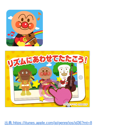
出典:https://itunes.apple.com/jp/genre/ios/id36?mt=8