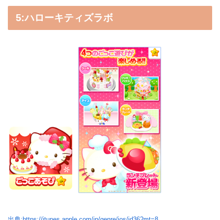
5:ハローキティズラボ
出典:https://itunes.apple.com/jp/genre/ios/id36?mt=8